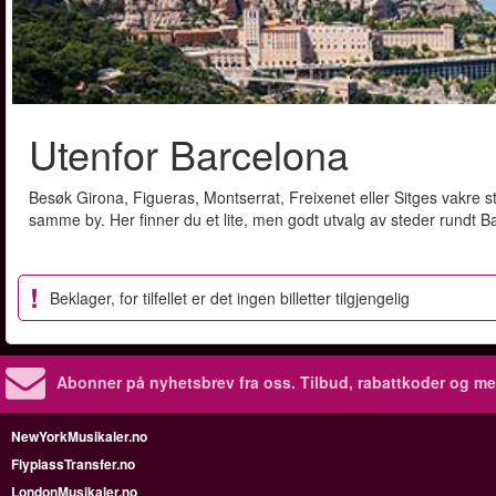
Utenfor Barcelona
Besøk Girona, Figueras, Montserrat, Freixenet eller Sitges vakre s
samme by. Her finner du et lite, men godt utvalg av steder rundt B
Beklager, for tilfellet er det ingen billetter tilgjengelig
Abonner på nyhetsbrev fra oss. Tilbud, rabattkoder og me
NewYorkMusikaler.no
FlyplassTransfer.no
LondonMusikaler.no