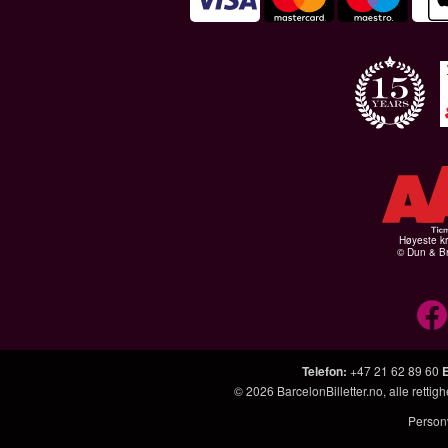
Høyeste kr
© Dun & Br
Telefon
:
+47 21 62 89 60
© 2026
BarcelonBilletter.no
, alle retti
Person