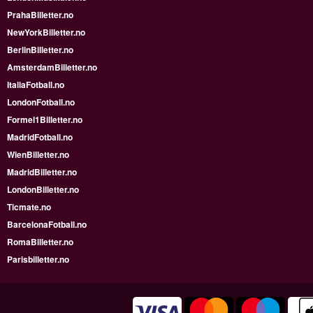
PrahaBilletter.no
NewYorkBilletter.no
BerlinBilletter.no
AmsterdamBilletter.no
ItaliaFotball.no
LondonFotball.no
Formel1Billetter.no
MadridFotball.no
WienBilletter.no
MadridBilletter.no
LondonBilletter.no
Ticmate.no
BarcelonaFotball.no
RomaBilletter.no
Parisbilletter.no