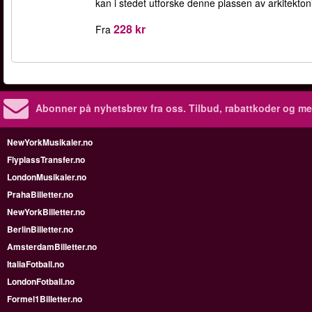
kan i stedet utforske denne plassen av arkitekton
228 kr
Fra
Abonner på nyhetsbrev fra oss. Tilbud, rabattkoder og me
NewYorkMusikaler.no
FlyplassTransfer.no
LondonMusikaler.no
PrahaBilletter.no
NewYorkBilletter.no
BerlinBilletter.no
AmsterdamBilletter.no
ItaliaFotball.no
LondonFotball.no
Formel1Billetter.no