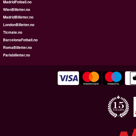
MadridFotball.no
WienBilletter.no
MadridBilletter.no
LondonBilletter.no
Ticmate.no
BarcelonaFotball.no
RomaBilletter.no
Parisbilletter.no