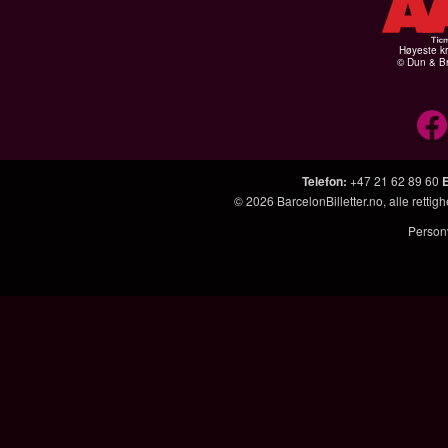
Høyeste kr
© Dun & Br
Telefon
:
+47 21 62 89 60
© 2026
BarcelonBilletter.no
, alle retti
Person