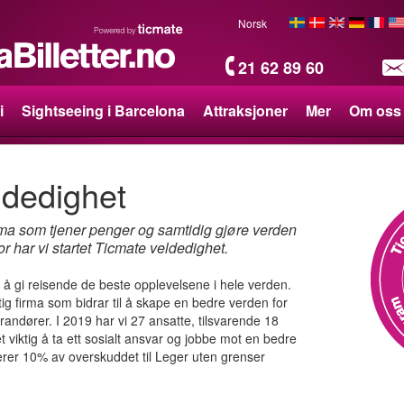
Norsk
21 62 89 60
i
Sightseeing i Barcelona
Attraksjoner
Mer
Om oss
ldedighet
firma som tjener penger og samtidig gjøre verden
rfor har vi startet Ticmate veldedighet.
il å gi reisende de beste opplevelsene i hele verden.
ftig firma som bidrar til å skape en bedre verden for
randører. I 2019 har vi 27 ansatte, tilsvarende 18
 det viktig å ta ett sosialt ansvar og jobbe mot en bedre
erer 10% av overskuddet til Leger uten grenser