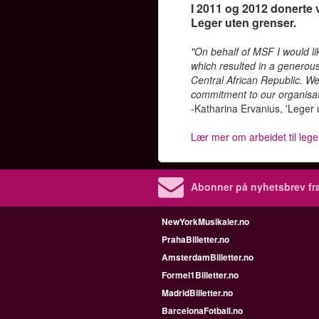
I 2011 og 2012 donerte 
Leger uten grenser.
"On behalf of MSF I would li
which resulted in a generous
Central African Republic. We
commitment to our organisat
-Katharina Ervanius, 'Leger 
Lær mer om arbeidet til lege
Abonner på nyhetsbrev fra
NewYorkMusikaler.no
PrahaBilletter.no
AmsterdamBilletter.no
Formel1Billetter.no
MadridBilletter.no
BarcelonaFotball.no