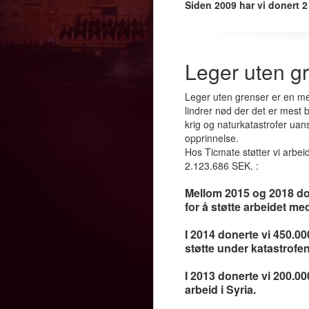
Siden 2009 har vi donert 2
Leger uten g
Leger uten grenser er en me
lindrer nød der det er mest 
krig og naturkatastrofer uanse
opprinnelse.
Hos Ticmate støtter vi arbei
2.123.686 SEK. :
Mellom 2015 og 2018 don
for å støtte arbeidet me
I 2014 donerte vi 450.00
støtte under katastrofen
I 2013 donerte vi 200.0
arbeid i Syria.