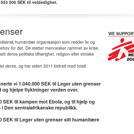
 553 500 SEK til veldedighet.
renser
WE SUPPOR
disinsk humanitær organisasjon som redder liv og
behov for det. De støtter mennesker rammet av krise,
tt deres politiske tilhørighet, religion eller etniske
det deres, og har siden 2011 bidratt med totalt
erte vi 1.040.000 SEK til Leger uten grenser
d og hjelpe flyktninger verden over.
0 SEK til kampen mot Ebola, og til hjelp og
 i Den sentralafrikanske republikk.
00 SEK til Leger uten grenser sitt humanitære