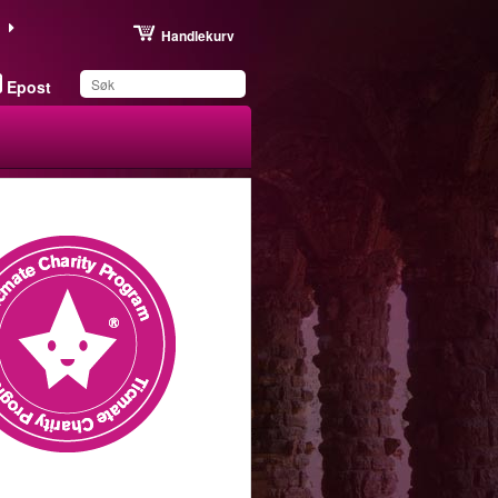
Handlekurv
Epost
Du har lagret dette
produktet på listen din