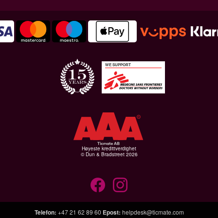
WE SUPPORT
Høyeste kredittverdighet
© Dun & Bradstreet 2026
Telefon
:
+47 21 62 89 60
Epost
:
helpdesk@ticmate.com