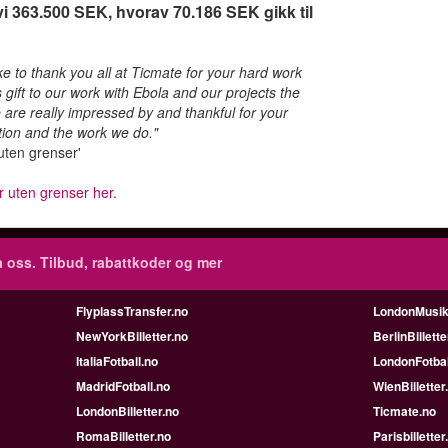
vi 363.500 SEK, hvorav 70.186 SEK gikk til
ke to thank you all at Ticmate for your hard work
 gift to our work with Ebola and our projects the
 are really impressed by and thankful for your
ion and the work we do."
uten grenser'
r uten grenser her.
 oss. Tilbud, rabattkoder og mer
FlyplassTransfer.no
LondonMusik
NewYorkBilletter.no
BerlinBillette
ItaliaFotball.no
LondonFotbal
MadridFotball.no
WienBilletter
LondonBilletter.no
Ticmate.no
RomaBilletter.no
Parisbilletter